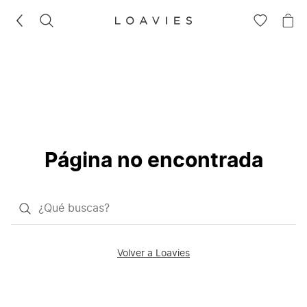
BUSCAR
IR
IR
A
A
LA
LA
LISTA
CE
DE
DESEOS
Página no encontrada
¿Qué
quieres
buscar?
Volver a Loavies