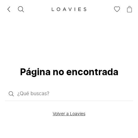
BUSCAR
IR
IR
A
A
LA
LA
LISTA
CE
DE
DESEOS
Página no encontrada
¿Qué
quieres
buscar?
Volver a Loavies