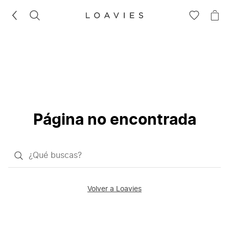
BUSCAR
IR
IR
A
A
LA
LA
LISTA
CE
DE
DESEOS
Página no encontrada
¿Qué
quieres
buscar?
Volver a Loavies