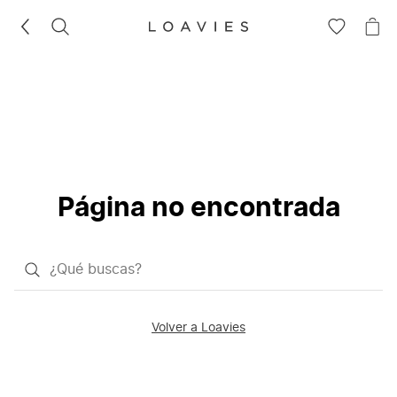
BUSCAR
IR
IR
A
A
LA
LA
LISTA
CE
DE
DESEOS
Página no encontrada
¿Qué
quieres
buscar?
Volver a Loavies