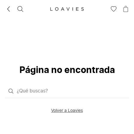
BUSCAR
IR
IR
A
A
LA
LA
LISTA
CE
DE
DESEOS
Página no encontrada
¿Qué
quieres
buscar?
Volver a Loavies