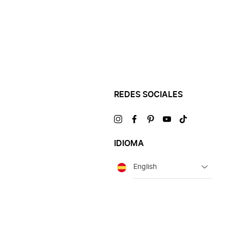
REDES SOCIALES
Visítanos
Visítanos
Visítanos
Visítanos
Visítanos
en
en
en
en
en
IDIOMA
Idioma