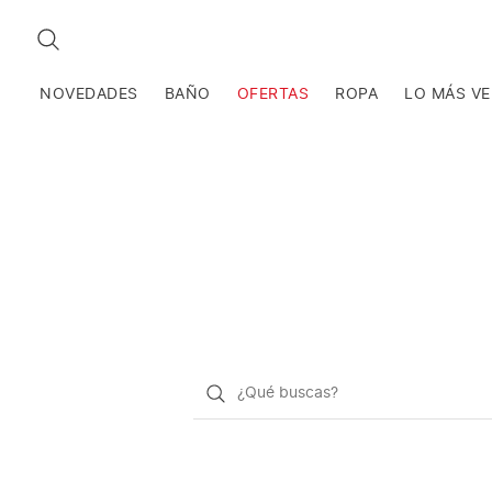
BUSCAR
NOVEDADES
BAÑO
OFERTAS
ROPA
LO MÁS V
¿Qué
quieres
buscar?