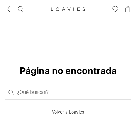
BUSCAR
IR
IR
A
A
LA
LA
LISTA
CE
DE
DESEOS
Página no encontrada
¿Qué
quieres
buscar?
Volver a Loavies