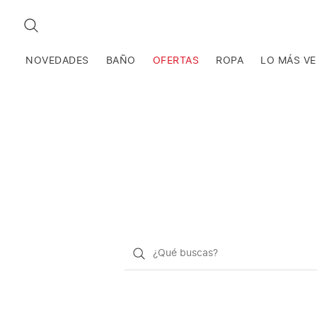
BUSCAR
NOVEDADES
BAÑO
OFERTAS
ROPA
LO MÁS V
¿Qué
quieres
buscar?