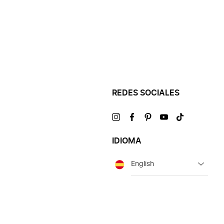
REDES SOCIALES
Visítanos
Visítanos
Visítanos
Visítanos
Visítanos
en
en
en
en
en
IDIOMA
Idioma