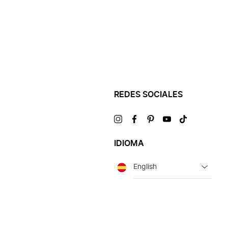
REDES SOCIALES
Visítanos
Visítanos
Visítanos
Visítanos
Visítanos
en
en
en
en
en
IDIOMA
Idioma