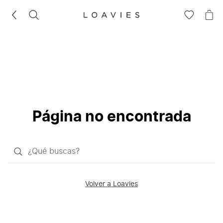
BUSCAR
IR
IR
A
A
LA
LA
LISTA
CE
DE
DESEOS
Página no encontrada
¿Qué
quieres
buscar?
Volver a Loavies