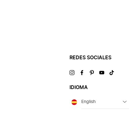
REDES SOCIALES
Visítanos
Visítanos
Visítanos
Visítanos
Visítanos
en
en
en
en
en
IDIOMA
Idioma