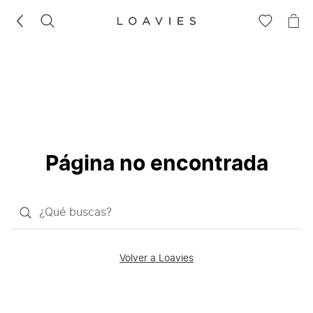
BUSCAR
IR
IR
A
A
LA
LA
LISTA
CE
DE
DESEOS
Página no encontrada
¿Qué
quieres
buscar?
Volver a Loavies