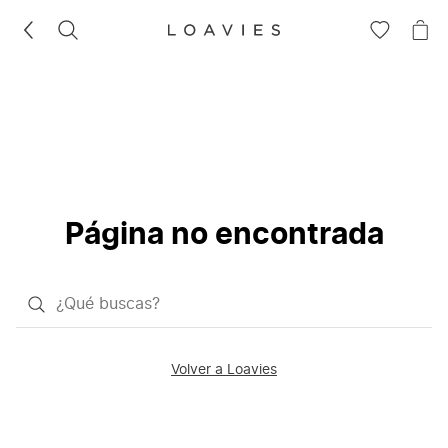
BUSCAR
IR
IR
A
A
LA
LA
LISTA
CE
DE
DESEOS
Página no encontrada
¿Qué
quieres
buscar?
Volver a Loavies