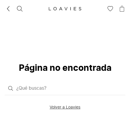
BUSCAR
IR
IR
A
A
LA
LA
LISTA
CE
DE
DESEOS
Página no encontrada
¿Qué
quieres
buscar?
Volver a Loavies