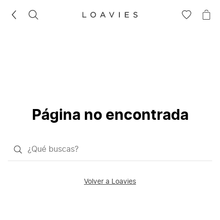
BUSCAR
IR
IR
A
A
LA
LA
LISTA
CE
DE
DESEOS
Página no encontrada
¿Qué
quieres
buscar?
Volver a Loavies