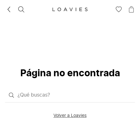
BUSCAR
IR
IR
A
A
LA
LA
LISTA
CE
DE
DESEOS
Página no encontrada
¿Qué
quieres
buscar?
Volver a Loavies