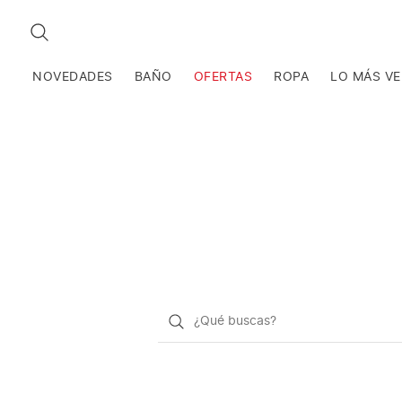
BUSCAR
NOVEDADES
BAÑO
OFERTAS
ROPA
LO MÁS V
¿Qué
quieres
buscar?