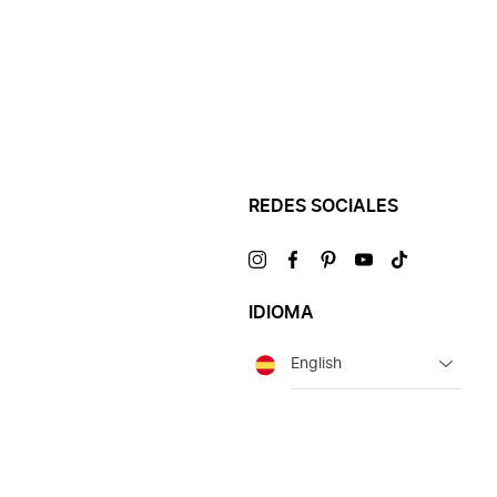
REDES SOCIALES
Visítanos
Visítanos
Visítanos
Visítanos
Visítanos
en
en
en
en
en
IDIOMA
Idioma