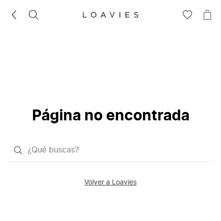
BUSCAR
IR
IR
A
A
LA
LA
LISTA
CE
DE
DESEOS
Página no encontrada
¿Qué
quieres
buscar?
Volver a Loavies