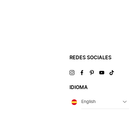
REDES SOCIALES
Visítanos
Visítanos
Visítanos
Visítanos
Visítanos
en
en
en
en
en
IDIOMA
Idioma