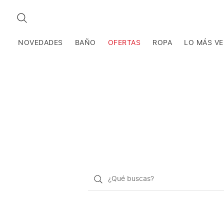
BUSCAR
NOVEDADES
BAÑO
OFERTAS
ROPA
LO MÁS V
¿Qué
quieres
buscar?