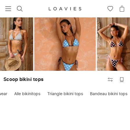
ZOEKEN
GA
NA
NAAR
JE
JE
WI
Swimwear
VERLANG
FILTEREN
Scoop bikini tops
ear
Alle bikinitops
Triangle bikini tops
Bandeau bikini tops