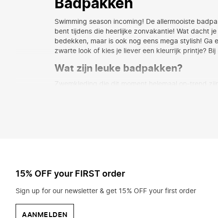
Badpakken
Swimming season incoming! De allermooiste badpakke
bent tijdens die heerlijke zonvakantie! Wat dacht j
bedekken, maar is ook nog eens mega stylish! Ga ee
zwarte look of kies je liever een kleurrijk printje? 
Wat zijn leuke badpakken?
Zwemkleding die dit moment helemaal on-trend zijn
zijn dat bepaalde plekken op je buik vrij zijn. Eigen
badpakken zijn hoog uitgesneden. In dat geval is e
want jouw badpak is een echte stunner op het stra
Zwemstijlen voor baantjes zwem
Een badpak is vaak erg geliefd door vrouwen die g
maar kies voor zekerheid! Zo’n stylish ‘fit houdt je 
jouw badpak nóg sexier en zorg je ervoor dat niema
15% OFF your FIRST order
op zijn plek blijft zitten. Time to dive in!
Sign up for our newsletter & get 15% OFF your first order
Welke maat badpak?
Heb je een badpak op het oog maar weet je niet z
AANMELDEN