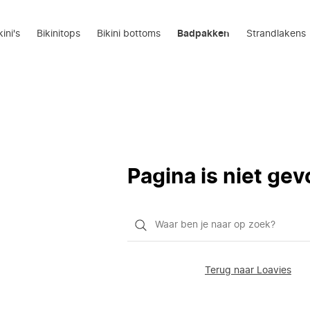
kini's
Bikinitops
Bikini bottoms
Badpakken
Strandlakens
Pagina is niet ge
Waar
ben
je
Terug naar Loavies
naar
op
zoek?