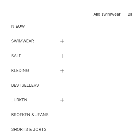
Alle swimwear
Bi
Kleding
NIEUW
SLUIT
SWIMWEAR
DE
SUBCATEGORIEËN
SLUIT
LIJST
SALE
DE
SUBCATEGORIEËN
SLUIT
LIJST
KLEDING
DE
SUBCATEGORIEËN
LIJST
BESTSELLERS
SLUIT
JURKEN
DE
SUBCATEGORIEËN
LIJST
BROEKEN & JEANS
SHORTS & JORTS