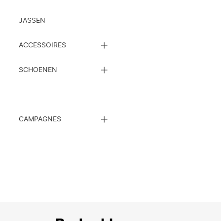
JASSEN
SLUIT
ACCESSOIRES
DE
SUBCATEGORIEËN
SLUIT
LIJST
SCHOENEN
DE
SUBCATEGORIEËN
LIJST
SLUIT
CAMPAGNES
DE
SUBCATEGORIEËN
LIJST