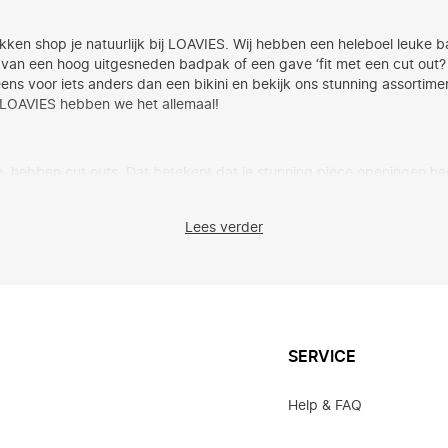
n shop je natuurlijk bij LOAVIES. Wij hebben een heleboel leuke ba
e van een hoog uitgesneden badpak of een gave ‘fit met een cut out? E
ns voor iets anders dan een bikini en bekijk ons stunning assortimen
Bij LOAVIES hebben we het allemaal!
, hebben cut outs. Dat betekent dat je stunning piece openingen he
lijk is zo’n swimsuit een combinatie tussen een badpak en een bikini. 
en groot gedeelte van je heupen niet bedekt & krijgt je ‘fit een hel
Lees verder
nd!
men
raag baantjes zwemmen. Loop niet het risico om iedereen te flashen 
buik ook net iets warmer en zorgt ervoor dat je er altijd sophisticate
nd de ogen van je kan afhouden. Sommige stijlen zijn zelfs voorzie
SERVICE
Help & FAQ
o goed welke maat je moet bestellen? Tijdens het bestellen raadt 