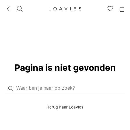
ZOEKEN
GA
NA
NAAR
JE
JE
WI
VERLANG
Pagina is niet gevonden
Waar
ben
je
Terug naar Loavies
naar
op
zoek?