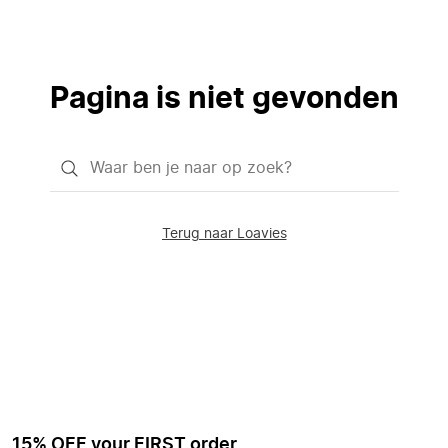
Pagina is niet gevonden
Waar
ben
je
Terug naar Loavies
naar
op
zoek?
15% OFF your FIRST order