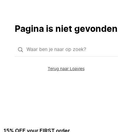
Pagina is niet gevonden
Waar
ben
je
Terug naar Loavies
naar
op
zoek?
15% OFF your FIRST order