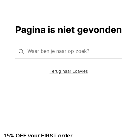
Pagina is niet gevonden
Waar
ben
je
Terug naar Loavies
naar
op
zoek?
15% OFF your FIRST order