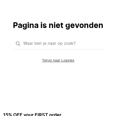
Pagina is niet gevonden
Waar
ben
je
Terug naar Loavies
naar
op
zoek?
15% OFF your FIRST order