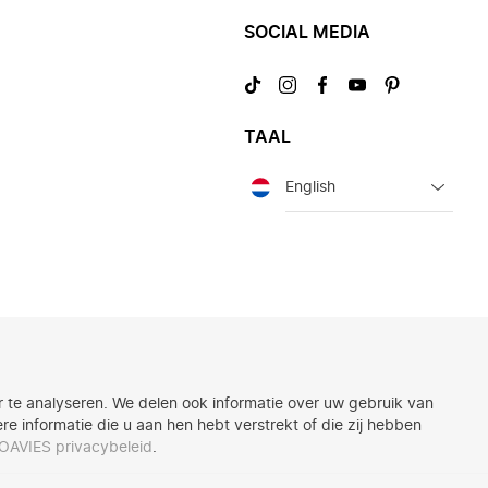
SOCIAL MEDIA
Bezoek
Bezoek
Bezoek
Bezoek
Bezoek
ons
ons
ons
ons
ons
op
op
op
op
op
TAAL
TikTok
Instagram
Facebook
YouTube
Pinterest
Taal
 te analyseren. We delen ook informatie over uw gebruik van
 informatie die u aan hen hebt verstrekt of die zij hebben
OAVIES privacybeleid
.