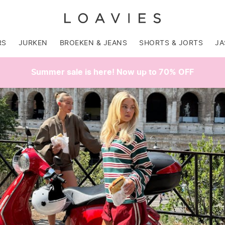
RS
JURKEN
BROEKEN & JEANS
SHORTS & JORTS
JA
Summer sale is here! Now up to 70% OFF
SALE