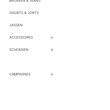
LIJST
BROEKEN & JEANS
SHORTS & JORTS
JASSEN
SLUIT
ACCESSOIRES
DE
SUBCATEGORIEËN
SLUIT
LIJST
SCHOENEN
DE
SUBCATEGORIEËN
LIJST
SLUIT
CAMPAGNES
DE
SUBCATEGORIEËN
LIJST