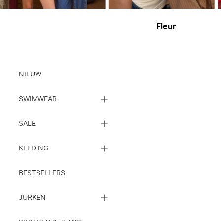
Fleur
Kleding
NIEUW
SLUIT
SWIMWEAR
DE
SUBCATEGORIEËN
SLUIT
LIJST
SALE
DE
SUBCATEGORIEËN
SLUIT
LIJST
KLEDING
DE
SUBCATEGORIEËN
LIJST
BESTSELLERS
SLUIT
JURKEN
DE
SUBCATEGORIEËN