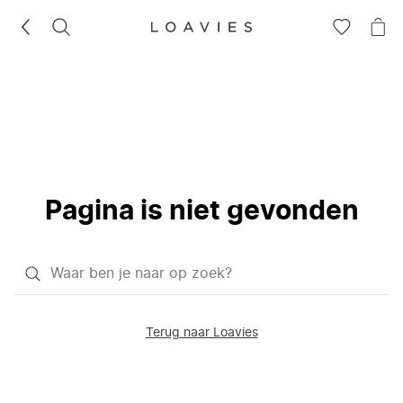
ZOEKEN
GA
NA
NAAR
JE
JE
WI
VERLANG
Pagina is niet gevonden
Waar
ben
je
Terug naar Loavies
naar
op
zoek?