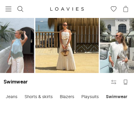
ZOEKEN
GA
NA
NAAR
JE
JE
WI
VERLANG
FILTEREN
Swimwear
Jeans
Shorts & skirts
Blazers
Playsuits
Swimwear