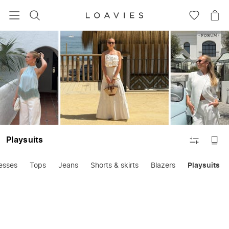
ZOEKEN
GA
NA
NAAR
JE
JE
WI
VERLANG
FILTEREN
Playsuits
esses
Tops
Jeans
Shorts & skirts
Blazers
Playsuits