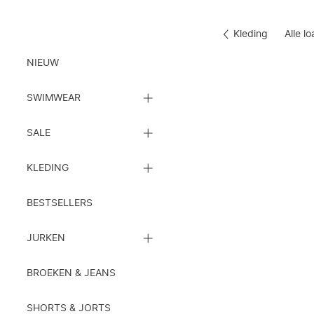
Kleding
Alle l
Kleding
NIEUW
SLUIT
SWIMWEAR
DE
SUBCATEGORIEËN
SLUIT
LIJST
SALE
DE
SUBCATEGORIEËN
SLUIT
LIJST
KLEDING
DE
SUBCATEGORIEËN
LIJST
BESTSELLERS
SLUIT
JURKEN
DE
SUBCATEGORIEËN
LIJST
BROEKEN & JEANS
SHORTS & JORTS