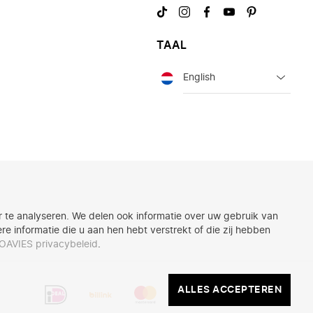
Bezoek
Bezoek
Bezoek
Bezoek
Bezoek
ons
ons
ons
ons
ons
op
op
op
op
op
TAAL
TikTok
Instagram
Facebook
YouTube
Pinterest
Taal
 te analyseren. We delen ook informatie over uw gebruik van
 informatie die u aan hen hebt verstrekt of die zij hebben
OAVIES privacybeleid
.
Dit
ALLES
ALLES ACCEPTEREN
zijn
ACCEPTEREN