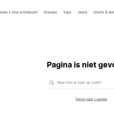
oavies x nina schotpoort
Dresses
Tops
Jeans
Shorts & ski
Pagina is niet ge
Waar
ben
je
Terug naar Loavies
naar
op
zoek?