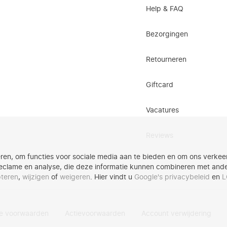
Help & FAQ
Bezorgingen
Retourneren
Giftcard
Vacatures
Reviews
ren, om functies voor sociale media aan te bieden en om ons verkeer
eclame en analyse, die deze informatie kunnen combineren met andere
teren
,
wijzigen
of
weigeren
. Hier vindt u
Google's privacybeleid
en
L
e voorwaarden
Actievoorwaarden
Account verwijdering