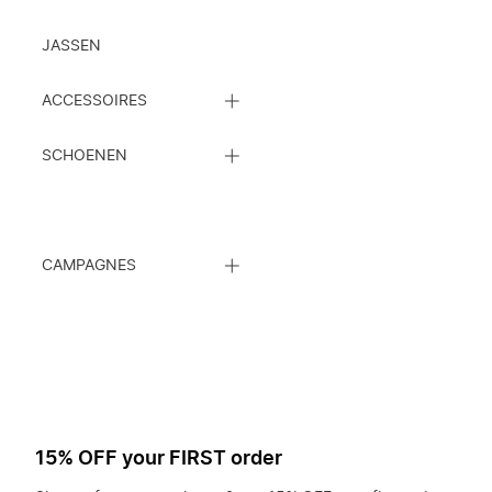
JASSEN
SLUIT
ACCESSOIRES
DE
SUBCATEGORIEËN
SLUIT
LIJST
SCHOENEN
DE
SUBCATEGORIEËN
LIJST
SLUIT
CAMPAGNES
DE
SUBCATEGORIEËN
LIJST
15% OFF your FIRST order