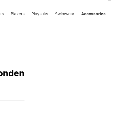
rts
Blazers
Playsuits
Swimwear
Accessories
vonden