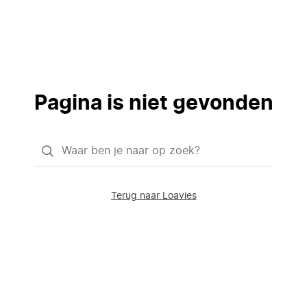
Pagina is niet gevonden
Waar
ben
je
Terug naar Loavies
naar
op
zoek?