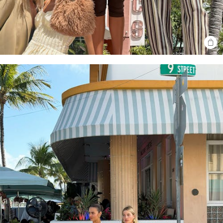
SHO
THE
LOO