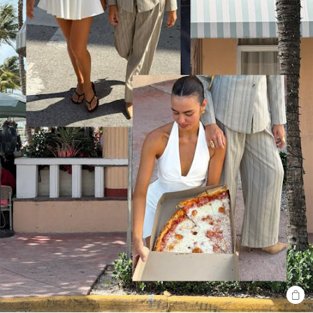
SHO
THE
LOO