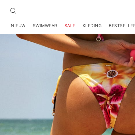
ZOEKEN
NIEUW
SWIMWEAR
SALE
KLEDING
BESTSELLE
ISLEÑA
CARIBE