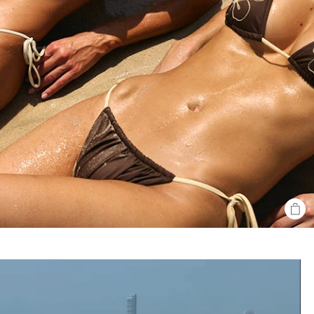
SHO
THE
LOO