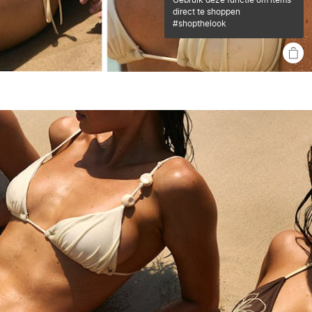
direct te shoppen
#shopthelook
SHO
THE
LOO