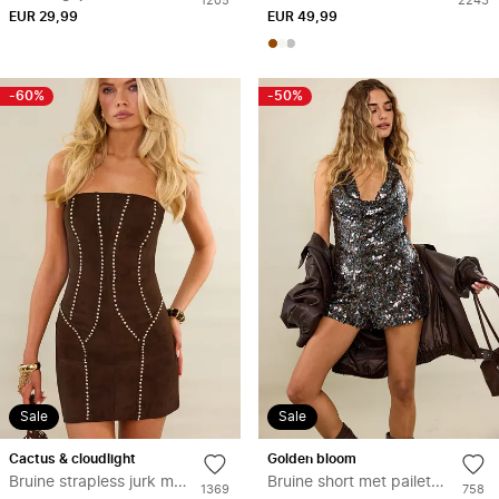
1205
2243
verlanglijstje
verl
EUR 29,99
keer
EUR 49,99
keer
toegevoegd
toegev
aan
aan
wishlist
wishlis
-60%
-50%
Sale
Sale
Toevoegen
Toe
cactus & cloudlight
golden bloom
aan
aan
Bruine strapless jurk met studs
Bruine short met pailetten
Aantal
Aantal
1369
758