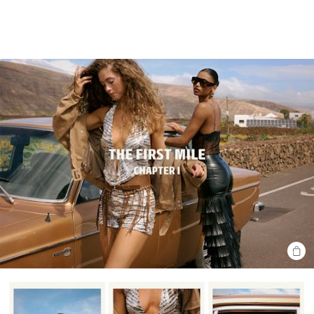
SHO
THE
LOO