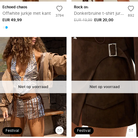
Toevoegen
Toe
echoed chaos
rock on
aan
aan
Offwhite jurkje met kant
Donkerbruine t-shirt jurk met sequins
Aantal
Aantal
3794
892
verlanglijstje
verl
EUR 49,99
keer
EUR 49,99
EUR 20,00
keer
toegevoegd
toege
aan
aan
wishlist
wishli
Niet op voorraad
Niet op voorraad
HOUD
HO
Festival
Festival
ME
ME
OP
OP