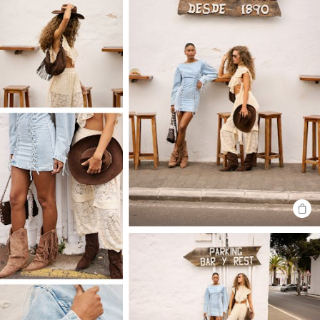
SHO
THE
LOO