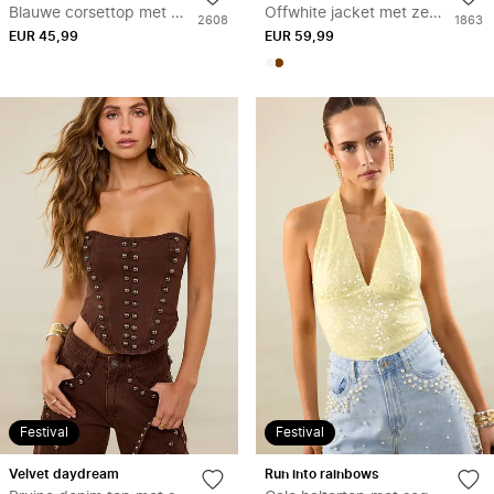
aan
aan
Blauwe corsettop met gekleurde rhinestones
Offwhite jacket met zebraprint
Aantal
Aantal
2608
1863
verlanglijstje
verl
EUR 45,99
keer
EUR 59,99
keer
toegevoegd
toege
aan
aan
wishlist
wishlis
Festival
Festival
Toevoegen
Toe
velvet daydream
run into rainbows