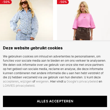
-50%
-50%
Deze website gebruikt cookies
We gebruiken cookies om inhoud en advertenties te personaliseren, om
functies voor sociale media aan te bieden en om ons verkeer te analyseren.
We delen ook informatie over uw gebruik van onze site met onze partners
op het gebied van sociale media, reclame en analyse, die deze informatie
Sale
Sale
kunnen combineren met andere informatie die u aan hen hebt verstrekt of
die zij hebben verzameld via uw gebruik van hun diensten. U kunt deze
accepteren
,
wijzigen
of
weigeren
. Hier vindt u
Google's privacybeleid
en
Toevoegen
Toe
pure devotion - blue light
boho bloom
LOAVIES privacybeleid
.
aan
aan
Lichtblauwe jeans met studs
Bruine rok met franjes en studs
Aantal
Aantal
557
479
verlanglijstje
verl
EUR 69,99
EUR 35,00
keer
EUR 49,99
EUR 25,00
keer
toegevoegd
toege
aan
aan
ALLES
ALLES ACCEPTEREN
wishlist
wishli
ACCEPTEREN
-60%
-60%