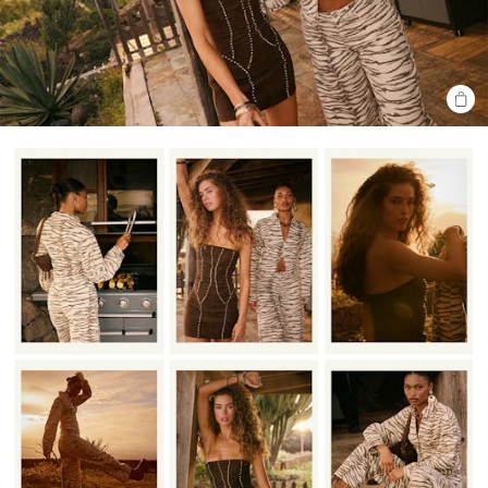
SHO
THE
LOO