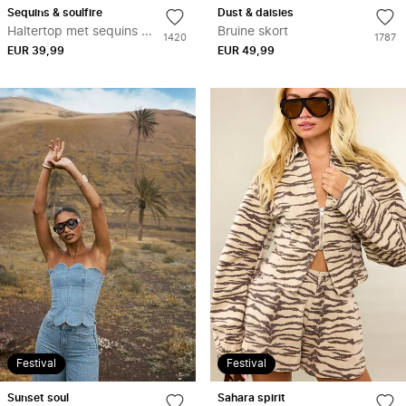
DE
DE
Toevoegen
Toe
sequins & soulfire
dust & daisies
HOOGTE
HO
aan
aan
Haltertop met sequins en zebra print
Bruine skort
Aantal
Aantal
1420
1787
verlanglijstje
verl
EUR 39,99
keer
EUR 49,99
keer
toegevoegd
toege
aan
aan
wishlist
wishlis
Festival
Festival
Toevoegen
Toe
sunset soul
sahara spirit