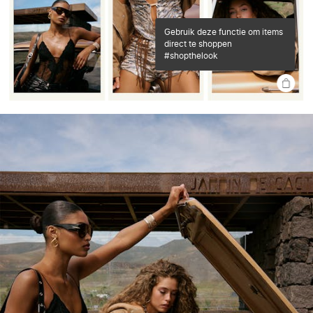
gebruik deze functie om items
direct te shoppen
#shopthelook
SHOP
THE
LOOK