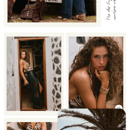
SHOP
THE
LOAVIES
LOOK
MUSIC
VALLEY
SPOTIFY