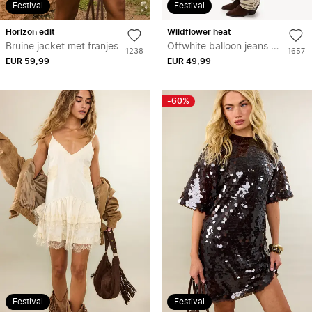
Festival
Festival
Toevoegen
Toe
horizon edit
wildflower heat
aan
aan
Bruine jacket met franjes
Offwhite balloon jeans met zebraprint
Aantal
Aantal
1238
1657
verlanglijstje
verl
EUR 59,99
keer
EUR 49,99
keer
toegevoegd
toege
aan
aan
wishlist
wishlis
-60%
Festival
Festival