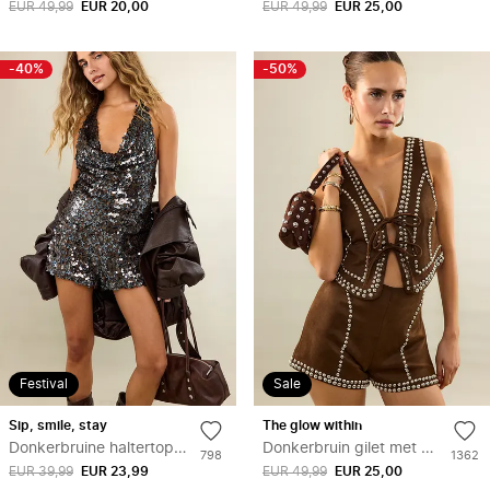
verlanglijstje
verl
EUR 49,99
EUR 20,00
keer
EUR 49,99
EUR 25,00
keer
toegevoegd
toege
aan
aan
wishlist
wishli
-40%
-50%
Festival
Sale
Toevoegen
Toe
sip, smile, stay
the glow within
aan
aan
Donkerbruine haltertop met sequins
Donkerbruin gilet met studs
Aantal
Aantal
798
1362
verlanglijstje
verl
EUR 39,99
EUR 23,99
keer
EUR 49,99
EUR 25,00
keer
toegevoegd
toege