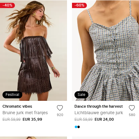
wishlist
wishlis
-40%
-60%
Festival
Sale
Toevoegen
Toe
chromatic vibes
dance through the harvest
aan
aan
Bruine jurk met franjes
Lichtblauwe geruite jurk
Aantal
Aantal
920
580
verlanglijstje
verl
EUR 59,99
EUR 35,99
keer
EUR 59,99
EUR 24,00
keer
toegevoegd
toege
aan
aan
wishlist
wishli