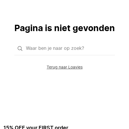
Pagina is niet gevonden
Waar
ben
je
Terug naar Loavies
naar
op
zoek?
15% OFF your FIRST order