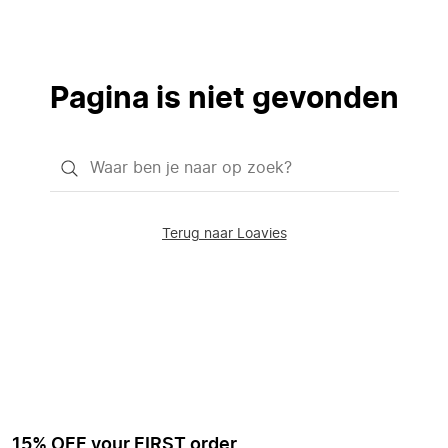
Pagina is niet gevonden
Waar
ben
je
Terug naar Loavies
naar
op
zoek?
15% OFF your FIRST order