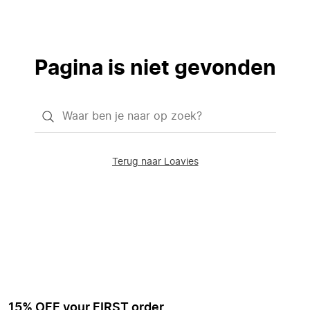
Pagina is niet gevonden
Waar
ben
je
Terug naar Loavies
naar
op
zoek?
15% OFF your FIRST order