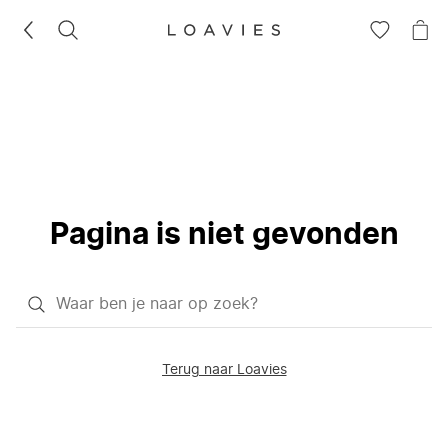
ZOEKEN
GA
NA
NAAR
JE
JE
WI
VERLANG
Pagina is niet gevonden
Waar
ben
je
Terug naar Loavies
naar
op
zoek?