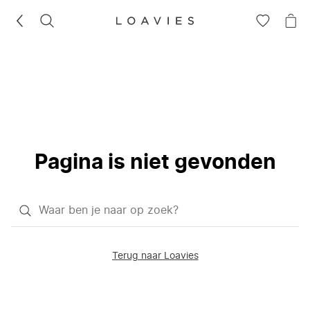
ZOEKEN
GA
NA
NAAR
JE
JE
WI
VERLANG
Pagina is niet gevonden
Waar
ben
je
Terug naar Loavies
naar
op
zoek?