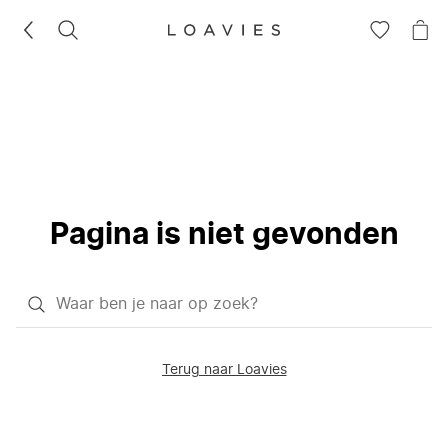
ZOEKEN
GA
NA
NAAR
JE
JE
WI
VERLANG
Pagina is niet gevonden
Waar
ben
je
Terug naar Loavies
naar
op
zoek?