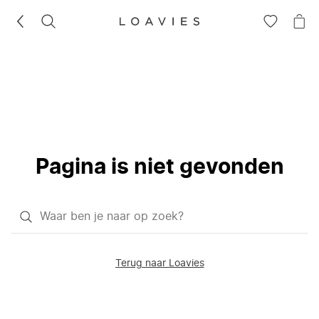
ZOEKEN
GA
NA
NAAR
JE
JE
WI
VERLANG
Pagina is niet gevonden
Waar
ben
je
Terug naar Loavies
naar
op
zoek?