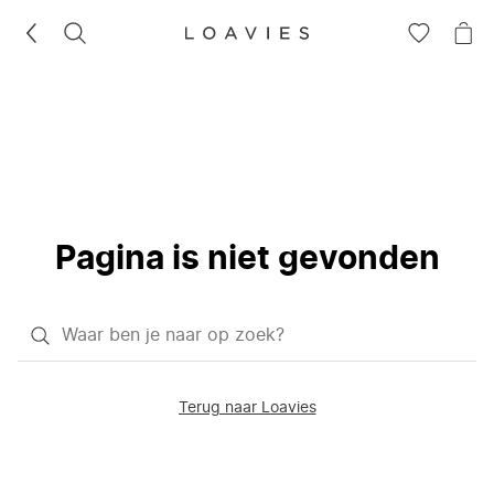
ZOEKEN
GA
NA
NAAR
JE
JE
WI
VERLANG
Pagina is niet gevonden
Waar
ben
je
Terug naar Loavies
naar
op
zoek?