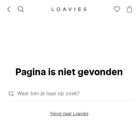
ZOEKEN
GA
NA
NAAR
JE
JE
WI
VERLANG
Pagina is niet gevonden
Waar
ben
je
Terug naar Loavies
naar
op
zoek?