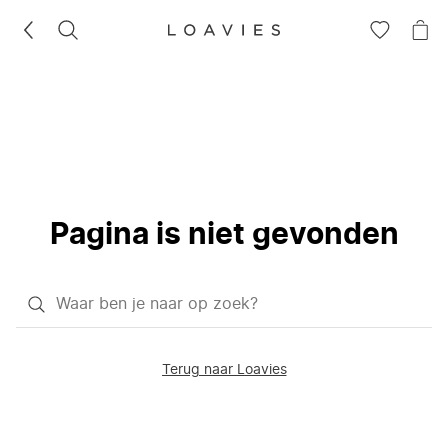
ZOEKEN
GA
NA
NAAR
JE
JE
WI
VERLANG
Pagina is niet gevonden
Waar
ben
je
Terug naar Loavies
naar
op
zoek?