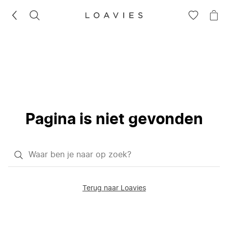
ZOEKEN
GA
NA
NAAR
JE
JE
WI
VERLANG
Pagina is niet gevonden
Waar
ben
je
Terug naar Loavies
naar
op
zoek?