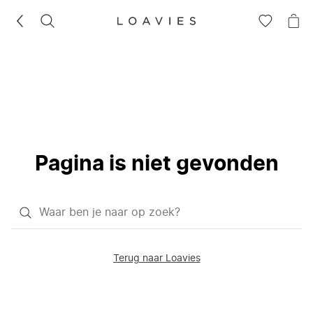
ZOEKEN
GA
NA
NAAR
JE
JE
WI
VERLANG
Pagina is niet gevonden
Waar
ben
je
Terug naar Loavies
naar
op
zoek?