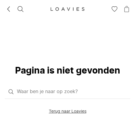
ZOEKEN
GA
NA
NAAR
JE
JE
WI
VERLANG
Pagina is niet gevonden
Waar
ben
je
Terug naar Loavies
naar
op
zoek?