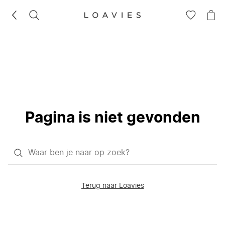
ZOEKEN
GA
NA
NAAR
JE
JE
WI
VERLANG
Pagina is niet gevonden
Waar
ben
je
Terug naar Loavies
naar
op
zoek?