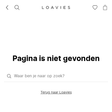
ZOEKEN
GA
NA
NAAR
JE
JE
WI
VERLANG
Pagina is niet gevonden
Waar
ben
je
Terug naar Loavies
naar
op
zoek?